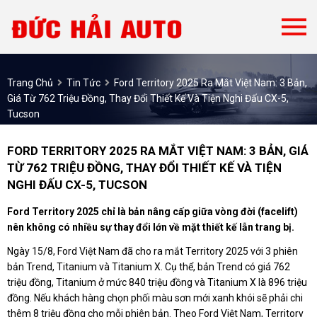
Trang Chủ
Tin Tức
Ford Territory 2025 Ra Mắt Việt Nam: 3 Bản,
Giá Từ 762 Triệu Đồng, Thay Đổi Thiết Kế Và Tiện Nghi Đấu CX-5,
Tucson
FORD TERRITORY 2025 RA MẮT VIỆT NAM: 3 BẢN, GIÁ
TỪ 762 TRIỆU ĐỒNG, THAY ĐỔI THIẾT KẾ VÀ TIỆN
NGHI ĐẤU CX-5, TUCSON
Ford Territory 2025 chỉ là bản nâng cấp giữa vòng đời (facelift)
nên không có nhiều sự thay đổi lớn về mặt thiết kế lẫn trang bị.
Ngày 15/8, Ford Việt Nam đã cho ra mắt Territory 2025 với 3 phiên
bản Trend, Titanium và Titanium X. Cụ thể, bản Trend có giá 762
triệu đồng, Titanium ở mức 840 triệu đồng và Titanium X là 896 triệu
đồng. Nếu khách hàng chọn phối màu sơn mới xanh khói sẽ phải chi
thêm 8 triệu đồng cho mỗi phiên bản. Theo Ford Việt Nam, Territory