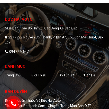
ĐỨC HẢI AUTO
Mua Bán, Trao Đổi, Ký Gửi Các Dòng Xe Cao Cấp
227 - 229 Nguyễn Chí Thanh, P Tân An, Tp Buôn Ma Thuột, Đăk
Lăk
0947774647
DANH MỤC
Trang Chủ
Giới Thiệu
Tin Tức Xe
Liên Hệ
BẢN QUYỀN
Bản Quyền Thuộc Về Đức Hải Auto
Thiết Kế Bởi
Bonbanh.com - Chuyên Trang Mua Bán Ô Tô