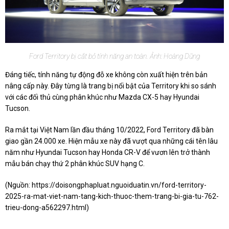
Ford Territory bị cắt bỏ tính năng an toàn. Ảnh: Hoàng Dũng
Đáng tiếc, tính năng tự động đỗ xe không còn xuất hiện trên bản
nâng cấp này. Đây từng là trang bị nổi bật của Territory khi so sánh
với các đối thủ cùng phân khúc như Mazda CX-5 hay Hyundai
Tucson.
Ra mắt tại Việt Nam lần đầu tháng 10/2022, Ford Territory đã bàn
giao gần 24.000 xe. Hiện mẫu xe này đã vượt qua những cái tên lâu
năm như Hyundai Tucson hay Honda CR-V để vươn lên trở thành
mẫu bán chạy thứ 2 phân khúc SUV hạng C.
(Nguồn:
https://doisongphapluat.nguoiduatin.vn/ford-territory-
2025-ra-mat-viet-nam-tang-kich-thuoc-them-trang-bi-gia-tu-762-
trieu-dong-a562297.html
)