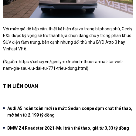
Với mức giá dễ tiếp cận, thiết kế hiện đại và trang bị phong phú, Geely
EX5 được kỳ vọng sẽ trở thành lựa chọn đáng chú ý trong phân khúc
SUV điện tầm trung, bên cạnh những đối thủ như BYD Atto 3 hay
VinFast VF 6.
(Nguồn:
https://xehay.vn/geely-ex5-chinh-thuc-ra-mat-tai-viet-
nam-gia-sau-uu-dai-tu-771-trieu-dong.html
)
TIN LIÊN QUAN
Audi A5 hoàn toàn mới ra mắt: Sedan coupe đậm chất thể thao,
mở bán từ 2,199 tỷ đồng
BMW Z4 Roadster 2021-Mui trần thể thao, giá từ 3,33 tỷ đồng