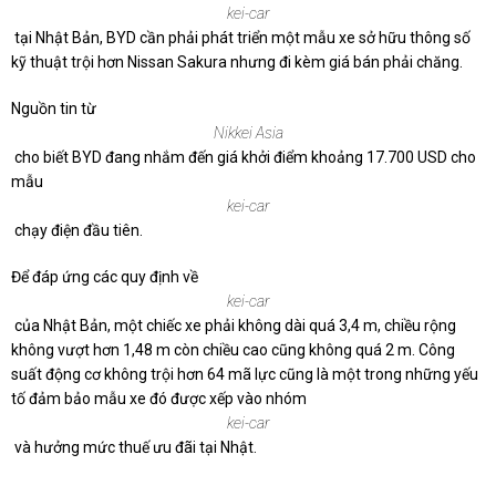
kei-car
tại Nhật Bản, BYD cần phải phát triển một mẫu xe sở hữu thông số
kỹ thuật trội hơn Nissan Sakura nhưng đi kèm giá bán phải chăng.
Nguồn tin từ
Nikkei Asia
cho biết BYD đang nhắm đến giá khởi điểm khoảng
17.700 USD
cho
mẫu
kei-car
chạy điện đầu tiên.
Để đáp ứng các quy định về
kei-car
của Nhật Bản, một chiếc xe phải không dài quá 3,4 m, chiều rộng
không vượt hơn 1,48 m còn chiều cao cũng không quá 2 m. Công
suất động cơ không trội hơn 64 mã lực cũng là một trong những yếu
tố đảm bảo mẫu xe đó được xếp vào nhóm
kei-car
và hưởng mức thuế ưu đãi tại Nhật.