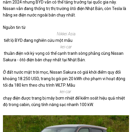
năm 2024 nhưng BYD vẫn có thể tăng trưởng tại quốc gia này.
Nissan vẫn đang thống trị thị trường ôtô điện Nhật Bản, còn Tesla là
hãng xe điện nước ngoài bán chạy nhất.
Nguồn tin từ
Nikkei Asia
tiết lộ BYD đang nghiên cứu một mẫu
kei-car
thuần điện với kỳ vọng có thể cạnh tranh sòng phẳng cùng Nissan
Sakura - ôtô điện bán chạy nhất tại Nhật Bản.
Ở đất nước mặt trời mọc, Nissan Sakura có giá khởi điểm quy đổi
khoảng
18.250 USD
, trang bị gói pin 20 kWh cho phạm vi hoạt động
tối đa 180 km theo chu trình WLTP. Mẫu
kei-car
chạy điện được trang bị máy bơm nhiệt để kiểm soát hiệu quả nhiệt
độ trong cabin, cùng tính năng sạc nhanh 100 kW.