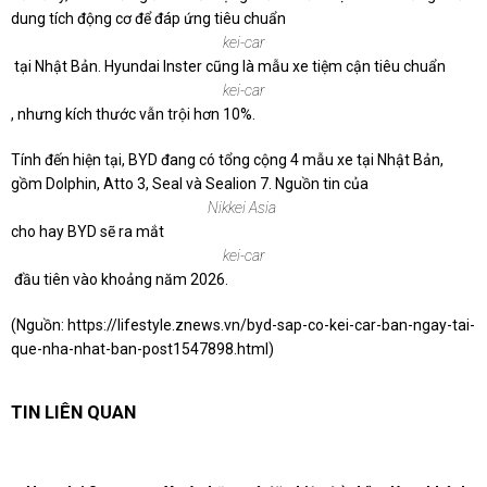
dung tích động cơ để đáp ứng tiêu chuẩn
kei-car
tại Nhật Bản. Hyundai Inster cũng là mẫu xe tiệm cận tiêu chuẩn
kei-car
, nhưng kích thước vẫn trội hơn 10%.
Tính đến hiện tại, BYD đang có tổng cộng 4 mẫu xe tại Nhật Bản,
gồm Dolphin, Atto 3, Seal và Sealion 7. Nguồn tin của
Nikkei Asia
cho hay BYD sẽ ra mắt
kei-car
đầu tiên vào khoảng năm 2026.
(Nguồn:
https://lifestyle.znews.vn/byd-sap-co-kei-car-ban-ngay-tai-
que-nha-nhat-ban-post1547898.html
)
TIN LIÊN QUAN