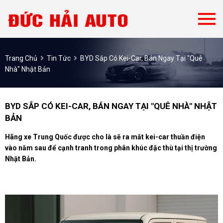
Trang Chủ
Tin Tức
BYD Sắp Có Kei-Car, Bán Ngay Tại "quê
Nhà" Nhật Bản
BYD SẮP CÓ KEI-CAR, BÁN NGAY TẠI "QUÊ NHÀ" NHẬT
BẢN
Hãng xe Trung Quốc được cho là sẽ ra mắt kei-car thuần điện
vào năm sau để cạnh tranh trong phân khúc đặc thù tại thị trường
Nhật Bản.