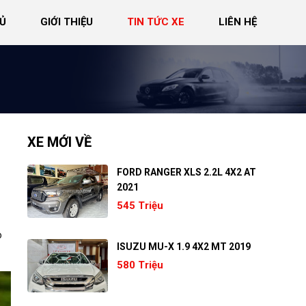
Ủ
GIỚI THIỆU
TIN TỨC XE
LIÊN HỆ
XE MỚI VỀ
FORD RANGER XLS 2.2L 4X2 AT
2021
545 Triệu
o
ISUZU MU-X 1.9 4X2 MT 2019
580 Triệu