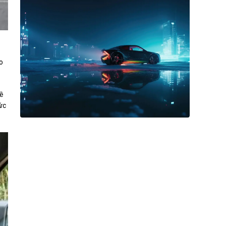
o
ề
ức