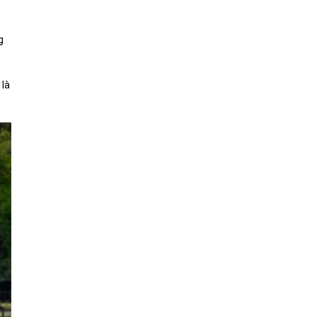
g
 là