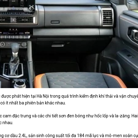
c được phát hiện tại Hà Nội trong quá trình kiểm định khí thải và vận chuy
 có ít nhất ba phiên bản khác nhau.
c cam đặc trưng và các chi tiết sơn đen bóng như hốc lốp và la-zăng. Hai
c nhau.
ộng cơ dầu 2.4L, sản sinh công suất tối đa 184 mã lực và mô-men xoắn c