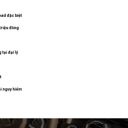
oad đặc biệt
triệu đồng
tại đại lý
t
hí nguy hiểm