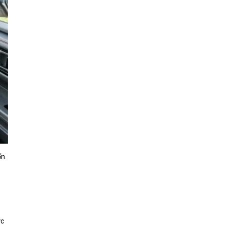
ển.
ực