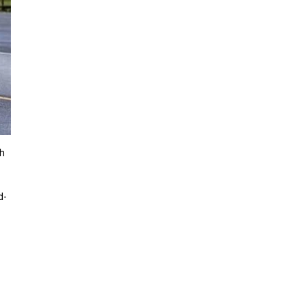
nh
d-