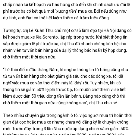
chấp nhận lùi kế hoạch và hào hứng chờ đến khi chính sách ưu đãi lệ
phí trước bạ có kết quả mới “xuống tiền” mua xe. Bởi nếu đúng như
dự tính, anh Đạt có thể tiết kiệm thêm cả trăm triệu đồng.
Tương tự, chị Lê Xuân Thu, chủ một cơ sở làm đẹp tại Hà Nội đang có
kế hoạch mua xe Kia Sorento, lắp ráp trong nước. Khi biết thông tin
sắp được giảm lệ phí trước bạ, chị Thu đã nhanh chóng liên hệ cho
nhân viên tư vấn bán hàng của đại lý thông báo hoãn ký hợp đồng,
chờ thêm một thời gian nữa.
“Từ thời điểm đầu tháng Năm, khi nghe thông tin từ hãng cũng như
từ tư vấn bán hàng cho biết giảm giá sâu cho các dòng xe, tôi đã
nghĩ việc mua xe vào thời điểm này là ‘đáy’ rồi. Tuy nhiên, khi có
thông tin sẽ giảm 50% lệ phí trước bạ, tôi muốn chờ thêm vì sẽ tiết
kiệm được đến 50 triệu đồng tiền lăn bánh. Đằng nào cũng chờ thì
chờ thêm một thời gian nữa cũng không sao”, chị Thu chia sẻ.
Theo nhiều chuyên gia trong ngành ô tô, việc người mua trì hoãn thời
gian đặt cọc hoặc mua xe nhưng chưa vội đăng ký là chuyện không
mới. Trước đây, trong 3 lần Nhà nước áp dụng chính sách giảm 50%