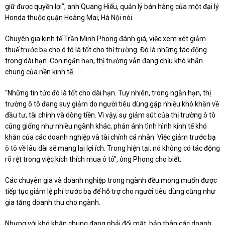
giữ được quyền lợi”, anh Quang Hiếu, quản lý bán hàng của một đại lý
Honda thuộc quận Hoàng Mai, Hà Nội nói.
Chuyên gia kinh tế Trần Minh Phong đánh giá, việc xem xét giảm
thuế trước bạ cho ô tô là tốt cho thị trường. Đó là những tác động
trong dài hạn. Còn ngắn hạn, thị trường vẫn đang chịu khó khăn
chung của nền kinh tế.
“Những tin tức đó là tốt cho dài hạn. Tuy nhiên, trong ngắn hạn, thị
trường ô tô đang suy giảm do người tiêu dùng gặp nhiều khó khăn về
đầu tư, tài chính và dòng tiền. Vì vậy, sự giảm sút của thị trường ô tô
cũng giống như nhiều ngành khác, phản ánh tình hình kinh tế khó
khăn của các doanh nghiệp và tài chính cá nhân. Việc giảm trước bạ
ô tô về lâu dài sẽ mang lại lợi ích. Trong hiện tại, nó không có tác động
rõ rệt trong việc kích thích mua ô tô”, ông Phong cho biết.
Các chuyên gia và doanh nghiệp trong ngành đều mong muốn được
tiếp tục giảm lệ phí trước bạ để hỗ trợ cho người tiêu dùng cũng như
gia tăng doanh thu cho ngành.
Nhưng với khó khăn chung đang phải đối mặt, bản thân các doanh