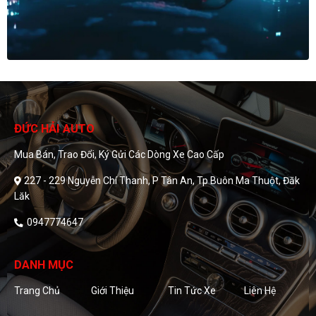
ĐỨC HẢI AUTO
Mua Bán, Trao Đổi, Ký Gửi Các Dòng Xe Cao Cấp
227 - 229 Nguyễn Chí Thanh, P Tân An, Tp Buôn Ma Thuột, Đăk
Lăk
0947774647
DANH MỤC
Trang Chủ
Giới Thiệu
Tin Tức Xe
Liên Hệ