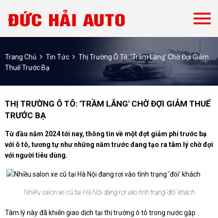
Trang Chủ
Tin Tức
Thị Trường Ô Tô: 'Trầm Lắng' Chờ Đợi Giảm
Thuế Trước Bạ
THỊ TRƯỜNG Ô TÔ: 'TRẦM LẮNG' CHỜ ĐỢI GIẢM THUẾ
TRƯỚC BẠ
Từ đầu năm 2024 tới nay, thông tin về một đợt giảm phí trước bạ
với ô tô, tương tự như những năm trước đang tạo ra tâm lý chờ đợi
với người tiêu dùng.
Nhiều salon xe cũ tại Hà Nội đang rơi vào tình trạng 'đói' khách
Tâm lý này đã khiến giao dịch tại thị trường ô tô trong nước gặp