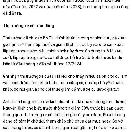
lệ phí trước bạ (giai đoạn nửa cuối năm 2020, cuối năm 2021 đến
nửa đầu năm 2022 và nửa cuối năm 2023), tình trạng tương tự cũng
đã diễn ra.
Thị trường xe cũ trầm lắng
Thủ tướng đã chỉ đạo Bộ Tài chính khẩn trương nghiên cứu, đề xuất
gia hạn thời hạn nộp thuế và giảm lệ phí trước bạ với ô tô sản xuất,
lắp ráp trong nước. Nếu chính sách này được áp dụng thì ô tô sản
xuất, lắp ráp trong nước có thể được hỗ trợ 50% lệ phí trước bạ dự
kiến từ đầu tháng 7 đến hết tháng 12/2024.
Ghi nhận thị trường xe cũ tại Hà Nội cho thấy, nhiều salon ô tô cũ lâm
vào cảnh trầm lắng, khách tìm mua cũng có, nhưng chủ yếu tham
khảo, dò hỏi giá và chờ đợi thuế giảm để mua xe cũ được giá tốt.
Anh Trần Long, chủ cơ sở kinh doanh xe đã qua sử dụng trên đường
Nguyễn Xiển cho biết, trước thông tin giảm 50% trước bạ sắp được
thông qua, thị trường xe cũ thời gian gần đây ảm đạm. Khách hàng
đang có tâm lý chờ đợi, tham khảo chứ chưa đặt mua ngay. So với
các tháng trước, cơ sở anh Long giảm sút gần một nửa số xe bán ra.