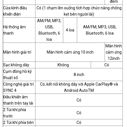
đêm
Cửa kính điều
Có (1 chạm lên xuống tích hợp chức năng chống
khiển điện
kẹt bên người lái)
AM/FM, MP3,
Hệ thống âm
USB,
AM/FM, MP3, USB,
4 loa
thanh
Bluetooth, 6
Bluetooth, 6 loa
loa
Màn hình
Màn hình giải trí
Màn hình cảm ứng 10 inch
cảm ứng
12inch
Sạc không dây
Không
Có
Cụm đồng hồ kỹ
8 inch
thuật số
Công nghệ giải trí
Có, kết nối không dây với Apple CarPlay® và
SYNC 4
Android AutoTM
Điều khiển âm
Có
thanh trên tay lái
2 Túi khí phía
Có
trước
2 Túi khí phía bên
Có