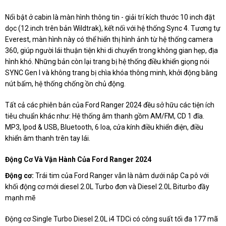
Nổi bật ở cabin là màn hình thông tin - giải trí kích thước 10 inch đặt
dọc (12 inch trên bản Wildtrak), kết nối với hệ thống Sync 4. Tương tự
Everest, màn hình này có thể hiển thị hình ảnh từ hệ thống camera
360, giúp người lái thuận tiện khi di chuyển trong không gian hẹp, địa
hình khó. Những bản còn lại trang bị hệ thống điều khiển giọng nói
SYNC Gen I và không trang bị chìa khóa thông minh, khởi động bằng
nút bấm, hệ thống chống ồn chủ động.
Tất cả các phiên bản của Ford Ranger 2024 đều sở hữu các tiện ích
tiêu chuẩn khác như: Hệ thống âm thanh gồm AM/FM, CD 1 đĩa.
MP3, Ipod & USB, Bluetooth, 6 loa, cửa kính điều khiển điện, điều
khiển âm thanh trên tay lái.
Động Cơ Và Vận Hành Của Ford Ranger 2024
Động cơ:
Trái tim của Ford Ranger vẫn là nằm dưới nắp Ca pô với
khối động cơ mới diesel 2.0L Turbo đơn và Diesel 2.0L Biturbo đầy
mạnh mẽ
Động cơ Single Turbo Diesel 2.0L i4 TDCi có công suất tối đa 177 mã