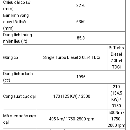
Chiều dài cơ sở
3270
(mm)
Bán kính vòng
quay tối thiểu
6350
(mm)
Dung tích thùng
85,8
nhiên liệu (lít)
Bi Turbo
Diesel
Động cơ
Single Turbo Diesel 2.0L i4 TDCi
2.0L i4
TDCi
Dung tích xi lanh
1996
(cc)
210
(154.5
Công suất cực đại
170 (125 KW) / 3500
KW) /
3750
500Nm /
Mô men xoắn cực
405 Nm/ 1750-2500 rpm
1750-
đại
2000 rpm