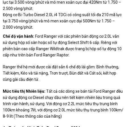
lực tại 3.500 vòng/phút và mô men xoắn cực đại 420Nm từ 1.750 –
2.500 vòng/phút.
Động cơ Bi-Turbo Diesel 2.0L i4 TDCi có công suất tối đa 210 mã lực
tại 3.750 vòng/phút và mô men xoắn cực đại 500Nm từ 1.750 –
2.000 vòng/phút.
Chế độ vận hành:
Ford Ranger với các phiên bản động cơ 2.0L vẫn
sử dụng hộp số sàn hoặc số tự động Select Shift 6 cấp. Riêng với
phiên bản cao cấp Ranger Wildtrak được trang bị hộp số tự động 10
cấp như trên bản Ford Ranger Raptor.
Ranger thế hệ mới được cài đặt sẵn 6 chế độ lái gồm: Bình thường,
Tiết kiệm, Kéo và tải nặng, Trơn trượt, Bùn đất và Cát sỏi, kết hợp
cùng gài cầu điện tử.
Mức tiêu thị Nhiên liệu:
Tất cả các dòng xe bán tải Ford Ranger đều
sử dụng động cơ Diesel chạy dầu nên tiết kiệm nhiên liệu trong quá
trình vận hành, sử dụng. Với động cơ 2.2L mức tiêu thụ trung bình
100km khoảng 7lít, với động cơ 2.0L mức tiêu thụ trung bình 100km/
8-9 lít (Theo thông cáo của hãng)