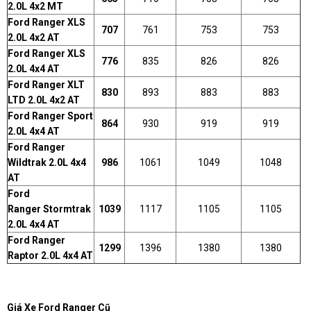
2.0L 4x2 MT
Ford Ranger XLS
707
761
753
753
2.0L 4x2 AT
Ford Ranger XLS
776
835
826
826
2.0L 4x4 AT
Ford Ranger XLT
830
893
883
883
LTD 2.0L 4x2 AT
Ford Ranger Sport
864
930
919
919
2.0L 4x4 AT
Ford Ranger
Wildtrak 2.0L 4x4
986
1061
1049
1048
AT
Ford
Ranger Stormtrak
1039
1117
1105
1105
2.0L 4x4 AT
Ford Ranger
1299
1396
1380
1380
Raptor 2.0L 4x4 AT
Giá Xe Ford Ranger Cũ