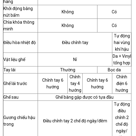
hàng
Khởi động bằng
Không
Có
nút bấm
Chìa khóa thông
Không
Có
minh
Tự động
Điều hòa nhiệt độ
Điều chỉnh tay
hai vùng
khí hậu
Da + Vinyl
Vật liệu ghế
Nỉ
tổng hợp
Tay lái
Thường
Bọc da
Chỉnh
Chỉnh
Chỉnh tay 6
Chỉnh tay 6
Ghế lái trước
tay 4
điện 6
hướng
hướng
hướng
hướng
Ghế sau
Ghế băng gập được có tựa đầu
Tự động
điều
Gương chiếu hậu
chỉnh 2
Điều chỉnh tay 2 chế độ ngày/đêm
trong
chế độ
ngày/