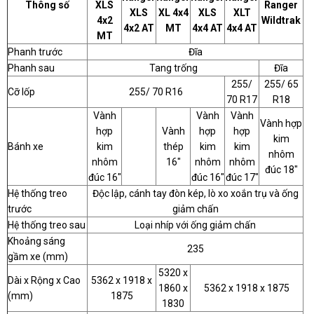
Thông số
XLS
Ranger
XLS
XL 4x4
XLS
XLT
4x2
Wildtrak
4x2 AT
MT
4x4 AT
4x4 AT
MT
Phanh trước
Đĩa
Phanh sau
Tang trống
Đĩa
255/
255/ 65
Cỡ lốp
255/ 70 R16
70 R17
R18
Vành
Vành
Vành
Vành hợp
hợp
Vành
hợp
hợp
kim
Bánh xe
kim
thép
kim
kim
nhôm
nhôm
16″
nhôm
nhôm
đúc 18″
đúc 16″
đúc 16″
đúc 17″
Hệ thống treo
Độc lập, cánh tay đòn kép, lò xo xoắn trụ và ống
trước
giảm chấn
Hệ thống treo sau
Loại nhíp với ống giảm chấn
Khoảng sáng
235
gầm xe (mm)
5320 x
Dài x Rộng x Cao
5362 x 1918 x
1860 x
5362 x 1918 x 1875
(mm)
1875
1830