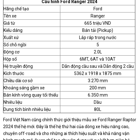
Cấu hình Ford Ranger 2024
Hãng chế tạo
Ford
Tên xe
Ranger
Giá từ
665 triệu VND
Kiểu dáng
Bán tải (Pickup)
Xuất xứ
Lắp ráp trong nước
Số chỗ ngồi
5
Động cơ
2.0L
Hộp số
6MT, 6AT và 10AT
Hệ truyền động
Dẫn động cầu sau và Dẫn động 2 cầu
Kích thước
5362 x 1918 x 1875 mm
Chiều dài cơ sở
3.270 mm
Khoảng sáng gầm xe
200 mm
Bán kính vòng quay tổi thiểu
6.350 mm
Nhiêu liệu
Dầu
Dung tích bình nhiêu liệu
80L
Ford Việt Nam cũng chính thức giới thiệu mẫu xe Ford Ranger Raptor
2024 thế hệ mới. Đây là thế hệ thứ hai của dòng xe hiệu năng cao,
chuyên off-road và cho những ai thích hiệu suất và khả năng vận