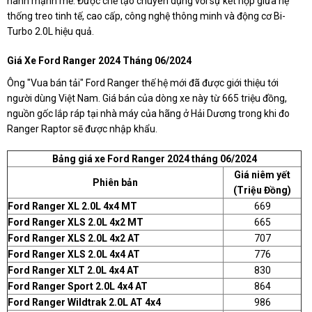
hành mạnh mẽ. Được chế tạo chuyên dụng với sự kết hợp giữa hệ
thống treo tinh tế, cao cấp, công nghệ thông minh và động cơ Bi-
Turbo 2.0L hiệu quả.
Giá Xe Ford Ranger 2024 Tháng 06/2024
Ông "Vua bán tải" Ford Ranger thế hệ mới đã được giới thiệu tới
người dùng Việt Nam. Giá bán của dòng xe này từ 665 triệu đồng,
nguồn gốc lắp ráp tại nhà máy của hãng ở Hải Dương trong khi đo
Ranger Raptor sẽ được nhập khẩu.
Bảng giá xe Ford Ranger 2024 tháng 06/2024
Giá niêm yết
Phiên bản
(Triệu Đồng)
Ford Ranger XL 2.0L 4x4 MT
669
Ford Ranger XLS 2.0L 4x2 MT
665
Ford Ranger XLS 2.0L 4x2 AT
707
Ford Ranger XLS 2.0L 4x4 AT
776
Ford Ranger XLT 2.0L 4x4 AT
830
Ford Ranger Sport 2.0L 4x4 AT
864
Ford Ranger Wildtrak 2.0L AT 4x4
986