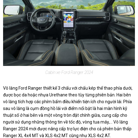
Cabin xe Ford Ranger 2024
Vô lăng Ford Ranger thiết kế 3 chấu với chấu kép thể thao phía dưới,
được bọc da hoặc nhựa Urethane theo tùy từng phiên bản. Hai bên
vô lăng tích hợp các phím bấm điều khiển tiện ích cho người lái. Phía
sau vô lăng là cụm đồng hồ lái với điểm nổi bật là hai màn hình kỹ
thuật số ở hai bên và một vòng tròn đặt chính giữa, cung cấp cho
người sử dụng những thông tin về tốc độ, vòng tua máy,... Vô lăng
Ranger 2024 mới được nâng cấp trợ lực điện cho cả phiên bản thấp
Ranger XL 4x4 MT và XLS 4x2 MT cũng như XLS 4x2 AT.