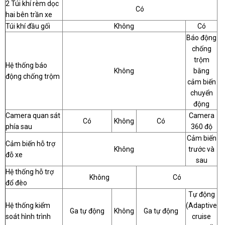
2 Túi khí rèm dọc
Có
hai bên trần xe
Túi khí đầu gối
Không
Có
Báo động
chống
trộm
Hệ thống báo
Không
bằng
động chống trộm
cảm biến
chuyển
động
Camera quan sát
Camera
Có
Không
Có
phía sau
360 độ
Cảm biến
Cảm biến hỗ trợ
Không
trước và
đỗ xe
sau
Hệ thống hỗ trợ
Không
Có
đổ đèo
Tự động
Hệ thống kiểm
(Adaptive
Ga tự động
Không
Ga tự động
soát hình trình
cruise