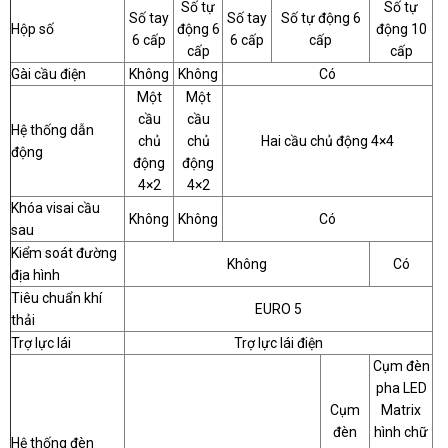
Số tự
Số tự
Số tay
Số tay
Số tự động 6
Hộp số
động 6
động 10
6 cấp
6 cấp
cấp
cấp
cấp
Gài cầu điện
Không
Không
Có
Một
Một
cầu
cầu
Hệ thống dẫn
chủ
chủ
Hai cầu chủ động 4×4
động
động
động
4×2
4×2
Khóa visai cầu
Không
Không
Có
sau
Kiểm soát đường
Không
Có
địa hình
Tiêu chuẩn khí
EURO 5
thải
Trợ lực lái
Trợ lực lái điện
Cụm đèn
pha LED
Cụm
Matrix
đèn
hình chữ
Hệ thống đèn