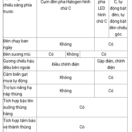
Cụm đèn pha Halogen hình
pha
C, tự
chiếu sáng phía
chữ C
LED
động bật
trước
hình
đèn, tự
chữ C
động bật
đèn chiếu
góc
Đèn chạy ban
Không
Có
ngày
Đèn sương mù
Có
Không
Có
Gương chiếu hậu
Gập điện, chỉnh
Điều chỉnh điện
điều bên ngoài
điện
Cảm biến gạt
Không
Có
mưa tự động
Trợ lực nâng hạ
Không
Có
nắp thùng
Tích hợp bậc lên
xuống thùng
Có
hàng
Tích hợp tấm bảo
vệ thành thùng
Có