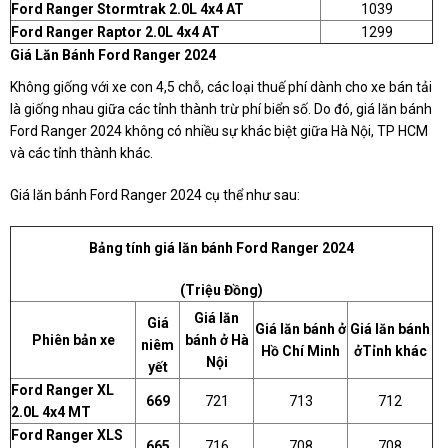
Ford Ranger Stormtrak 2.0L 4x4 AT
1039
Ford Ranger Raptor 2.0L 4x4 AT
1299
Giá Lăn Bánh Ford Ranger 2024
Không giống với xe con 4,5 chỗ, các loại thuế phí dành cho xe bán tải
là giống nhau giữa các tỉnh thành trừ phí biển số. Do đó, giá lăn bánh
Ford Ranger 2024 không có nhiều sự khác biệt giữa Hà Nội, TP HCM
và các tỉnh thành khác.
Giá lăn bánh Ford Ranger 2024 cụ thể như sau:
Bảng tính giá lăn bánh Ford Ranger 2024
(Triệu Đồng)
Giá lăn
Giá
Giá lăn bánh ở
Giá lăn bánh
Phiên bản xe
bánh ở Hà
niêm
Hồ Chí Minh
ởTỉnh khác
Nội
yết
Ford Ranger XL
669
721
713
712
2.0L 4x4 MT
Ford Ranger XLS
665
716
708
708