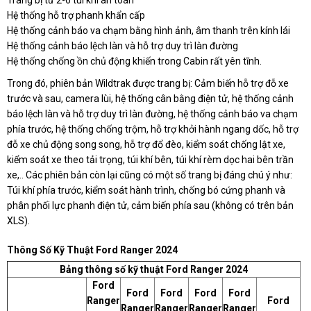
Trang bị từ 2-6 túi khí an toàn
Hệ thống hỗ trợ phanh khẩn cấp
Hệ thống cảnh báo va chạm bằng hình ảnh, âm thanh trên kính lái
Hệ thống cảnh báo lệch làn và hỗ trợ duy trì làn đường
Hệ thống chống ồn chủ động khiến trong Cabin rất yên tĩnh.
Trong đó, phiên bản Wildtrak được trang bị: Cảm biến hỗ trợ đỗ xe
trước và sau, camera lùi, hệ thống cân bằng điện tử, hệ thống cảnh
báo lệch làn và hỗ trợ duy trì làn đường, hệ thống cảnh báo va chạm
phía trước, hệ thống chống trộm, hỗ trợ khởi hành ngang dốc, hỗ trợ
đỗ xe chủ động song song, hỗ trợ đổ đèo, kiểm soát chống lật xe,
kiểm soát xe theo tải trọng, túi khí bên, túi khí rèm dọc hai bên trần
xe,.. Các phiên bản còn lại cũng có một số trang bị đáng chú ý như:
Túi khí phía trước, kiểm soát hành trình, chống bó cứng phanh và
phân phối lực phanh điện tử, cảm biến phía sau (không có trên bản
XLS).
Thông Số Kỹ Thuật Ford Ranger 2024
Bảng thông số kỹ thuật Ford Ranger 2024
Ford
Ford
Ford
Ford
Ford
Ranger
Ford
Ranger
Ranger
Ranger
Ranger