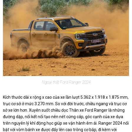
Ngoại thất Ford Ranger 2024
Kích thước dài x rộng x cao của xe lần lượt 5.362 x 1.918 x 1.875 mm,
trục cơ sở ở mức 3.270 mm. So với đời trước, chiều ngang và trục cơ
sở xe lớn hơn. Xuyên suốt chiều dọc Thân xe Ford Ranger là những
đường dập, nổi kết nối tạo nên nét cứng cáp, góc cạnh của xe dựa
trên nguyên lý khí động học giúp xe vận hành êm ái. Ranger 2024 nổi
bật với vòm bánh xe được đẩy lên cao trông cơ bắp, đi kèm với