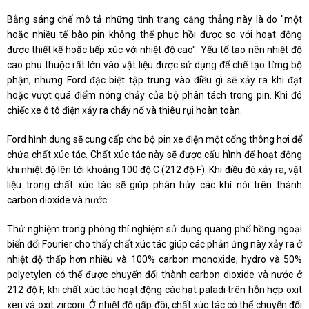
Bằng sáng chế mô tả những tình trạng căng thẳng này là do "một
hoặc nhiều tế bào pin không thể phục hồi được so với hoạt động
được thiết kế hoặc tiếp xúc với nhiệt độ cao". Yếu tố tạo nên nhiệt độ
cao phụ thuộc rất lớn vào vật liệu được sử dụng để chế tạo từng bộ
phận, nhưng Ford đặc biệt tập trung vào điều gì sẽ xảy ra khi đạt
hoặc vượt quá điểm nóng chảy của bộ phân tách trong pin. Khi đó
chiếc xe ô tô điện xảy ra cháy nổ và thiêu rụi hoàn toàn.
Ford hình dung sẽ cung cấp cho bộ pin xe điện một cổng thông hơi để
chứa chất xúc tác. Chất xúc tác này sẽ được cấu hình để hoạt động
khi nhiệt độ lên tới khoảng 100 độ C (212 độ F). Khi điều đó xảy ra, vật
liệu trong chất xúc tác sẽ giúp phân hủy các khí nói trên thành
carbon dioxide và nước.
Thử nghiệm trong phòng thí nghiệm sử dụng quang phổ hồng ngoại
biến đổi Fourier cho thấy chất xúc tác giúp các phản ứng này xảy ra ở
nhiệt độ thấp hơn nhiều và 100% carbon monoxide, hydro và 50%
polyetylen có thể được chuyển đổi thành carbon dioxide và nước ở
212 độ F, khi chất xúc tác hoạt động các hạt paladi trên hỗn hợp oxit
xeri và oxit zirconi. Ở nhiệt độ gấp đôi, chất xúc tác có thể chuyển đổi