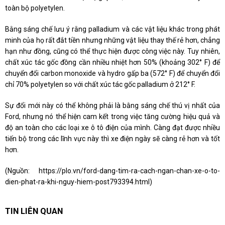
toàn bộ polyetylen.
Bằng sáng chế lưu ý rằng palladium và các vật liệu khác trong phát
minh của họ rất đắt tiền nhưng những vật liệu thay thế rẻ hơn, chẳng
hạn như đồng, cũng có thể thực hiện được công việc này. Tuy nhiên,
chất xúc tác gốc đồng cần nhiều nhiệt hơn 50% (khoảng 302° F) để
chuyển đổi carbon monoxide và hydro gấp ba (572° F) để chuyển đổi
chỉ 70% polyetylen so với chất xúc tác gốc palladium ở 212° F.
Sự đổi mới này có thể không phải là bằng sáng chế thú vị nhất của
Ford, nhưng nó thể hiện cam kết trong việc tăng cường hiệu quả và
độ an toàn cho các loại xe ô tô điện của mình. Càng đạt được nhiều
tiến bộ trong các lĩnh vực này thì xe điện ngày sẽ càng rẻ hơn và tốt
hơn.
(Nguồn:
https://plo.vn/ford-dang-tim-ra-cach-ngan-chan-xe-o-to-
dien-phat-ra-khi-nguy-hiem-post793394.html
)
TIN LIÊN QUAN