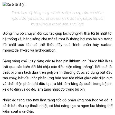
Ford được cấp bằng sáng chế cho một phương pháp mới nhằm
ngăn chặn hydrocarbon và các loại khí khác trong bộ pin tiếp cận
khí quyển của xe ô tô điện. Ảnh: Ford.
Giống như bộ chuyển đổi xúc tác giúp lọc lượng khí thải tồi tệ nhất từ ​​​​
hệ thống xả, bằng sáng chế mô tả một lỗ thông hơi cho bộ pin trong
đó chất xúc tác có thể thúc đẩy quá trình phân hủy carbon
monoxide, hydro và hydrocarbon.
Bằng sáng chế lưu ý rằng các tế bào pin lithium-ion “được biết là sẽ
trải qua các biến đổi khi chịu các điều kiện căng thẳng”. Kết quả là,
thiết bị phân tách dựa trên polyolefin thường được sử dụng bắt đầu
tan chảy, bắt đầu các phản ứng hóa học tỏa nhiệt giữa các điện cực
và chất điện phân bắt đầu tạo ra khí, làm tăng áp suất trong bộ pin
xe ô tô điện và do đó, làm tăng nhiệt độ trong bộ pin.
Nhiệt độ tăng cao này làm tăng tốc độ phản ứng hóa học và đó là
cách bắt đầu sự thoát nhiệt, có khả năng tạo ra ngọn lửa không thể
kiểm soát ở xe điện.