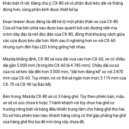
khác biệt rõ rệt. Đáng chú ý, CX-80 sẽ có phần đuôi kéo dài và thẳng
đứng hơn, cùng phần kính được thiết kế lại.
Đoạn teaser được đăng tải đã hé lộ một phần thân xe của CX-80.
Cửa sổ hai bên phía sau được bao quanh bởi các đường viền mạ
crôm dày đặc là nét độc đáo của CX-80, đồng thời khoảng cách giữa
các cửa được kéo dài hơn. Kính sau ít nghiêng hơn so với CX-60
nhưng cụm đèn hậu LED trông giống hệt nhau.
Mazda khẳng định, CX-80 sẽ vừa dài vừa cao hơn CX-60, xe có chiều
dài gần 5.000 mm (trong khi CX-60 là 4.745 mm). Chiều dài cơ sở
của nó sẽ kéo dài đến hơn 3.000 mm, “dài hơn đáng kể” so với 2.870
mm của CX-60. Tuy nhiên, nó có thể sẽ ngắn hơn mức 3.119 mm của
CX-70 và CX-90 tại Bắc Mỹ.
Bên trong, Mazda CX-80 sẽ có 3 hàng ghế. Tùy theo phiên bản, mẫu
xe sẽ có sức chứa 6 hoặc 7 hành khách với tùy chọn hai ghế cơ
trưởng riêng biệt và bảng điều khiển trung tâm cho hàng ghế thứ hai.
Dù sở hữu phiên bản nào, khách hàng cũng có thể gập phẳng hai ghế
của hàng ghế thứ ba để mở rộng cốp chứa đồ.