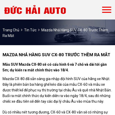
Trang Chủ
Tin Tức
Mazda Nhá Hàng SUV CX-80 Trước Thềm
Ra Mắt
MAZDA NHÁ HÀNG SUV CX-80 TRƯỚC THỀM RA MẮT
Mẫu SUV Mazda CX-80 sẽ có cấu hình 6 và 7 chỗ và dài tới gần
5m; dự kiến ra mắt chính thức vào 18/4.
Mazda CX-80 đã sẵn sàng gia nhập đội hình SUV của hãng xe Nhật.
Đây là phiên bản ba hàng ghế kéo dài của mẫu CX-60 và mẫu xe
được thiết kế để phục vụ thị trường tại châu Âu và quê nhà Nhật Bản.
Buổi ra mắt chính thức dự kiến diễn ra vào ngày 18/4, sau đó những
chiếc xe đầu tiên sẽ đến tay các đại lý châu Âu vào mùa thu này.
Dù có nhiều nét tương đương, CX-60 và CX-80 vẫn sẽ có những sự