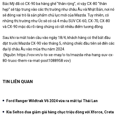
Bắc Mỹ đã có CX-90 ba hàng ghế “thân rộng”, vì vậy CX-80 “thân
hẹp” sẽ tập trung vào các thị trường như châu Âu và Nhật Bản, nơi nó
sẽ đóng vai trò là sản phẩm chủ lực mới của Mazda. Tuy nhiên, có
những thị trường như Úc sẽ có cả 4 mẫu SUV CX-60, CX-70, CX-80
và CX-90 mặc dù rõ ràng chúng có rất nhiều điểm tương đồng.
Sau khi ra mắt toàn cầu vào ngày 18/4, khách hàng có thể bắt đầu
đặt trước Mazda CX-90 vào tháng 5, những chiếc đầu tiên sẽ đến các
đại lý châu Âu vào mùa thu năm 2024.
(Nguồn:
https://vov.vn/o-to-xe-may/o-to/mazda-nha-hang-suv-cx-
80-truoc-them-ra-mat-post1088958.vov
)
TIN LIÊN QUAN
Ford Ranger Wildtrak V6 2024 vừa ra mắt tại Thái Lan
Kia Seltos đua giảm giá hàng chục triệu đồng với Xforce, Creta