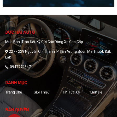
ĐỨC HẢI AUTO
Mua Bán, Trao Đổi, Ký Gửi Các Dòng Xe Cao Cấp
227 - 229 Nguyễn Chí Thanh, P Tân An, Tp Buôn Ma Thuột, Đăk
Lăk
0947774647
DANH MỤC
Trang Chủ
Giới Thiệu
Tin Tức Xe
Liên Hệ
BẢN QUYỀN