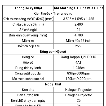
Thông số kỹ thuật
KIA Morning GT-Line và XT-Line
Kích thước - Trọng lượng
Kích thước tổng thể (DxRxC) (mm)
3.595 x 1.595 x 1.485
Chiều dài cơ sở (mm)
2.400
Số chỗ ngồi
04
Bán kính quay vòng (mm)
4.700
Mâm xe
Mâm đúc 15 inch
Thể tích cốp sau
255L
Động cơ - Hộp số
Động cơ
Xăng, Kappa 1,2L DOHC
Hộp số
4AT
Dung tích xy-lanh
1.248cc
Công suất cực đại
83Hp/6000rpm
Mô men xoắn cực đại
120Nm/4000rpm
Ngoại thất
Đèn pha
Halogen Projector
Đèn sương mù
Halogen Projector
Đèn LED chạy ban ngày
Có