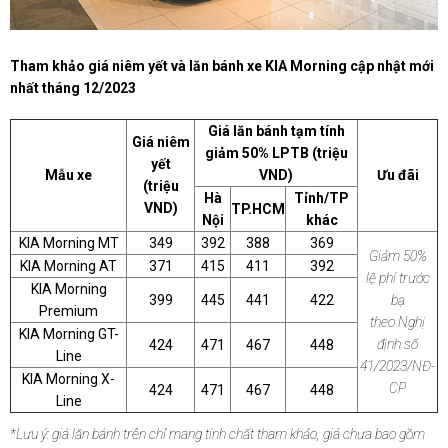
Tham khảo giá niêm yết và lăn bánh xe KIA Morning cập nhật mới
nhất tháng 12/2023
Giá lăn bánh tạm tính
Giá niêm
giảm 50% LPTB (triệu
yết
Mẫu xe
VND)
Ưu đãi
(triệu
Hà
Tỉnh/TP
VND)
TP.HCM
Nội
khác
KIA Morning MT
349
392
388
369
Giảm 50%
KIA Morning AT
371
415
411
392
lệ phí trước
KIA Morning
399
445
441
422
bạ
Premium
theo Nghị
KIA Morning GT-
định số
424
471
467
448
Line
41/2023/NĐ-
KIA Morning X-
CP
424
471
467
448
Line
*Lưu ý: giá lăn bánh trên chỉ mang tính chất tham khảo, giá chưa bao gồm