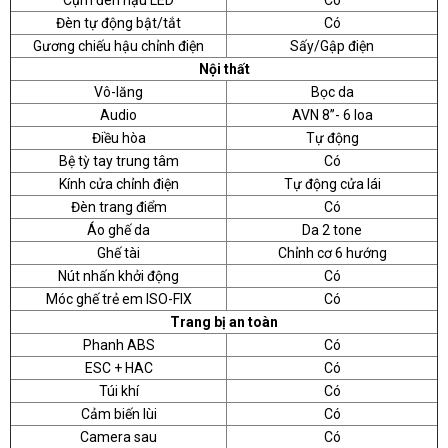
Cụm đèn hậu LED
Có
Đèn tự động bật/tắt
Có
Gương chiếu hậu chỉnh điện
Sấy/Gập điện
Nội thất
Vô-lăng
Bọc da
Audio
AVN 8’’- 6 loa
Điều hòa
Tự động
Bệ tỳ tay trung tâm
Có
Kính cửa chỉnh điện
Tự động cửa lái
Đèn trang điểm
Có
Áo ghế da
Da 2 tone
Ghế tài
Chỉnh cơ 6 hướng
Nút nhấn khởi động
Có
Móc ghế trẻ em ISO-FIX
Có
Trang bị an toàn
Phanh ABS
Có
ESC + HAC
Có
Túi khí
Có
Cảm biến lùi
Có
Camera sau
Có