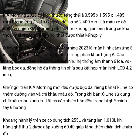
KIA Morning 2023 có kích thước tổng thể là 3.595 x 1.595 x 1.485
mm tương ứng D x R x C, chiều dài cơ sở 2.400 mm. Là mẫu xe cỡ
nhỏ tuy nhiên KIA Morning vẫn sở hữu không gian bên trong xe khá
thoải mái vì các bộ phận nội thất được thiết kế hợp lý.
Điểm nhấn đáng chú ý trên KIA Morning 2023 là màn hình cảm ứng 8
inch đặt nổi, thiết kế ấn tượng nhất trong phân khúc hạng A. Các
trang bị khác trên xe có thể kể đến như hệ thống âm thanh 6 loa, vô-
lăng bọc da, đồng hồ đa thông tin phía sau kết hợp màn hình LCD 4,2
inch,...
Ghế ngồi trên KIA Morning mới đều được bọc da, riêng bản GT-Line có
thêm đường viền và chỉ khâu màu đỏ. Trong khi bản X-Line sử dụng
chỉ khâu màu xanh lá. Tất cả các phiên bản đều trang bị ghế chỉnh
tay 6 hướng.
Khoang hành lý trên xe có dung tích 255L và tăng lên 1.010L khi
hàng ghế thứ 2 được gập xuống 60:40 giúp tăng thêm diện tích chứa
đồ.