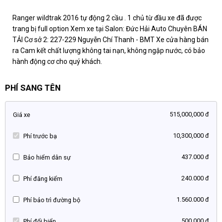
Ranger wildtrak 2016 tự động 2 cầu . 1 chủ từ đầu xe đã được
trang bị full option Xem xe tại Salon: Đức Hải Auto Chuyên BÁN
TẢI Cơ sở 2: 227-229 Nguyễn Chí Thanh - BMT Xe cửa hàng bán
ra Cam kết chất lượng không tai nạn, không ngập nước, có bảo
hành động cơ cho quý khách.
PHÍ SANG TÊN
515,000,000 đ
Giá xe
10,300,000 đ
Phí trước bạ
437.000 đ
Bảo hiểm dân sự
240.000 đ
Phí đăng kiểm
1.560.000 đ
Phí bảo trì đường bộ
500.000 đ
Phí đổi biển