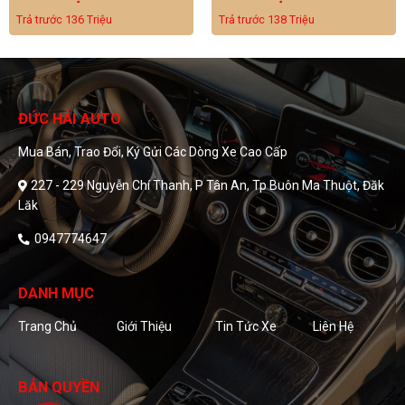
Trả trước 136 Triệu
Trả trước 138 Triệu
ĐỨC HẢI AUTO
Mua Bán, Trao Đổi, Ký Gửi Các Dòng Xe Cao Cấp
227 - 229 Nguyễn Chí Thanh, P Tân An, Tp Buôn Ma Thuột, Đăk
Lăk
0947774647
DANH MỤC
Trang Chủ
Giới Thiệu
Tin Tức Xe
Liên Hệ
BẢN QUYỀN