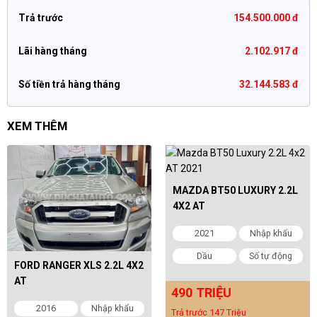
Trả trước
154.500.000 đ
Lãi hàng tháng
2.102.917 đ
Số tiền trả hàng tháng
32.144.583 đ
XEM THÊM
MAZDA BT50 LUXURY 2.2L
4X2 AT
2021
Nhập khẩu
Dầu
Số tự động
FORD RANGER XLS 2.2L 4X2
AT
490 TRIỆU
2016
Nhập khẩu
Trả trước 147 Triệu